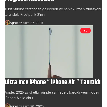
11 Bit Studios tarafından geliştirilen ve şehir kurma simülasyonu
türündeki Frostpunk 2’nin…
Agresif
Kasım 27, 2025
PC
Ultra İnce iPhone ” iPhone Air ” Tanıtıldı
Apple, 2025 Eylül etkinliğinde sahneye çıkardığı yeni modeli
iPhone Air ile akıllı…
Agresif
Kasım 26, 2025